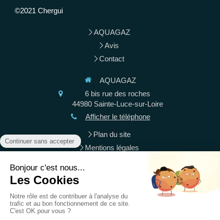
©2021 Chergui
AQUAGAZ
Avis
Contact
AQUAGAZ
6 bis rue des roches
44980
Sainte-Luce-sur-Loire
Afficher le téléphone
Plan du site
Mentions légales
Chauffage au gaz, installation de ballon d'eau chaude,
plomberie générale
Demander un devis