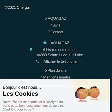
©2021 Chergui
AQUAGAZ
Avis
Contact
AQUAGAZ
6 bis rue des roches
44980
Sainte-Luce-sur-Loire
Afficher le téléphone
Plan du site
Mentions légales
Chauffage au gaz, installation de ballon d'eau chaude,
plomberie générale
Demander un devis